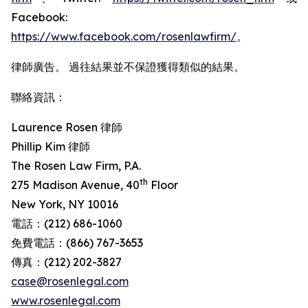
Facebook:
https://www.facebook.com/rosenlawfirm/
。
律師廣告。 過往結果並不保證獲得類似的結果。
聯絡資訊：
Laurence Rosen 律師
Phillip Kim 律師
The Rosen Law Firm, P.A.
th
275 Madison Avenue, 40
Floor
New York, NY 10016
電話：(212) 686-1060
免費電話：(866) 767-3653
傳真：(212) 202-3827
case@rosenlegal.com
www.rosenlegal.com