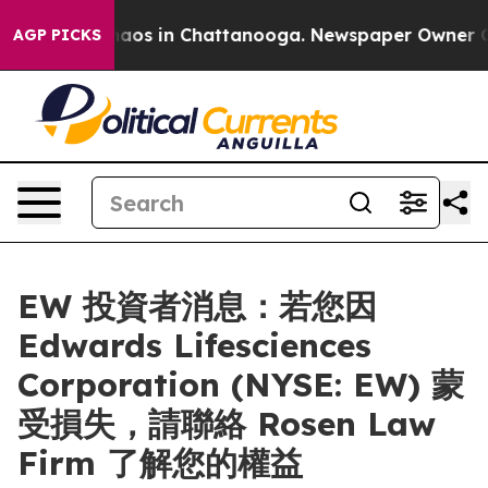
Collapse
Chaos in Chattanooga. Newspaper Owner Calls
AGP PICKS
EW 投資者消息：若您因
Edwards Lifesciences
Corporation (NYSE: EW) 蒙
受損失，請聯絡 Rosen Law
Firm 了解您的權益