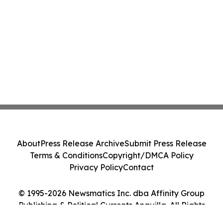
About
Press Release Archive
Submit Press Release
Terms & Conditions
Copyright/DMCA Policy
Privacy Policy
Contact
© 1995-2026 Newsmatics Inc. dba Affinity Group
Publishing & Political Currents Anguilla. All Rights
Reserved.